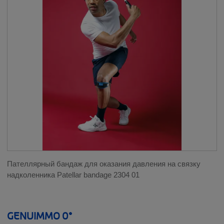
КОЛЕНО
НОГИ
СПИНА
ЗАПЯСТЬЕ И БОЛЬШОЙ ПАЛЕЦ
ПЛЕЧО И ЛОКОТЬ
ШЕЯ
Пателлярный бандаж для оказания давления на связку
ЛИНЕЙКИ ПРОДУКЦИИ
надколенника Patellar bandage 2304 01
__SHOW
THUASNE SPORT
GENUIMMO 0°
__SHOW