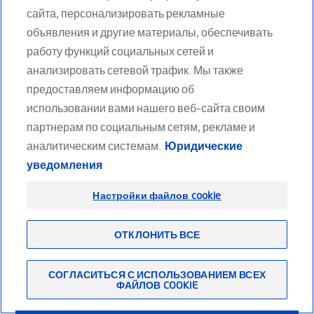
ПОЯСНИЧНЫЕ БАНДАЖИ И КОРСЕТЫ
сайта, персонализировать рекламные
объявления и другие материалы, обеспечивать
Facebook
Twitter
Youtube
LinkedIn
ОРТЕЗЫ И ШИНЫ
работу функций социальных сетей и
анализировать сетевой трафик. Мы также
КОМПРЕССИОННЫЙ ТРИКОТАЖ
предоставляем информацию об
Footer
(RU)
использовании вами нашего веб-сайта своим
Партнерам
Карта сайта
ПЕРЕВЯЗОЧНЫЕ МАТЕРИАЛЫ И
Конфиденциальность
Работа в компании
партнерам по социальным сетям, рекламе и
Связаться с нами
Thuasne.com
аналитическим системам.
Юридические
MOBIDERM®
уведомления
ИНДИВИДУАЛЬНАЯ
Настройки файлов cookie
КОМПРЕССИОННАЯ ОДЕЖДА
ОТКЛОНИТЬ ВСЕ
ВСПОМОГАТЕЛЬНЫЕ ПРОДУКТЫ
СОГЛАСИТЬСЯ С ИСПОЛЬЗОВАНИЕМ ВСЕХ
ФАЙЛОВ COOKIE
ГРУДНЫЕ ПРОТЕЗЫ