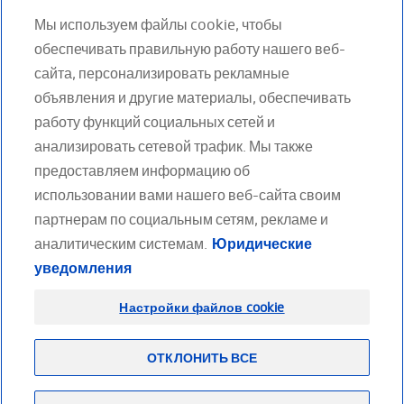
ROZENBERG S, MARTY M ET COLL. : LE RACHIS
Мы используем файлы cookie, чтобы
DORSAL, CE MÉCONNU, ÉD. SAURAMPS
обеспечивать правильную работу нашего веб-
MÉDICAL, 2012
сайта, персонализировать рекламные
COLLÈGE FRANÇAIS DES ENSEIGNANTS EN
объявления и другие материалы, обеспечивать
RHUMATOLOGIE : ITEM 2015 : RACHIALGIES.
2010-2011
работу функций социальных сетей и
анализировать сетевой трафик. Мы также
предоставляем информацию об
использовании вами нашего веб-сайта своим
партнерам по социальным сетям, рекламе и
аналитическим системам.
Юридические
МЫ В СОЦИАЛЬНЫХ СЕТЯХ
уведомления
Facebook
Twitter
Youtube
LinkedIn
Настройки файлов cookie
ОТКЛОНИТЬ ВСЕ
Footer
(RU)
Партнерам
Карта сайта
Конфиденциальность
Работа в компании