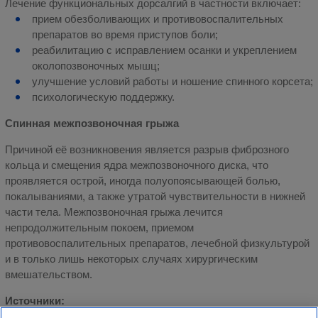
Лечение функциональных дорсалгий в частности включает:
прием обезболивающих и противовоспалительных
препаратов во время приступов боли;
реабилитацию с исправлением осанки и укреплением
околопозвоночных мышц;
улучшение условий работы и ношение спинного корсета;
психологическую поддержку.
Спинная межпозвоночная грыжа
Причиной её возникновения является разрыв фиброзного
кольца и смещения ядра межпозвоночного диска, что
проявляется острой, иногда полуопоясывающей болью,
покалываниями, а также утратой чувствительности в нижней
части тела. Межпозвоночная грыжа лечится
непродолжительным покоем, приемом
противовоспалительных препаратов, лечебной физкультурой
и в только лишь некоторых случаях хирургическим
вмешательством.
Источники: