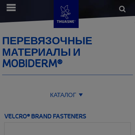
Перейти
Open
Меню
к
form
Поис
основному
содержанию
ПЕРЕВЯЗОЧНЫЕ
МАТЕРИАЛЫ И
MOBIDERM®
КАТАЛОГ
ЗОНА ПРИМЕНЕНИЯ
VELCRO® BRAND FASTENERS
__SHOW
ЛИНЕЙКИ ПРОДУКЦИИ