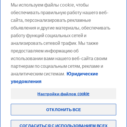
Мы используем файлы cookie, чтобы
обеспечивать правильную работу нашего веб-
Нумерация
Текущая
Страница
1
2
сайта, персонализировать рекламные
Следующая
Next
объявления и другие материалы, обеспечивать
страниц
страница
работу функций социальных сетей и
страница
›
анализировать сетевой трафик. Мы также
предоставляем информацию об
использовании вами нашего веб-сайта своим
партнерам по социальным сетям, рекламе и
аналитическим системам.
Юридические
МЫ В СОЦИАЛЬНЫХ СЕТЯХ
уведомления
Facebook
Twitter
Youtube
LinkedIn
Настройки файлов cookie
ОТКЛОНИТЬ ВСЕ
Footer
(RU)
Партнерам
Карта сайта
Конфиденциальность
Работа в компании
СОГЛАСИТЬСЯ С ИСПОЛЬЗОВАНИЕМ ВСЕХ