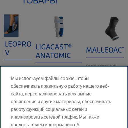
ТОВАРЫ
LLEOPRO
LIGACAST®
MALLEOACT
TIV
ANATOMIC
Голеностопный
з для
Ligacast ® Anatomic
эластичный ортез
ностопного
Мы используем файлы cookie, чтобы
ОРТЕЗ
MalleoAction 2361 02
ава MalleoPro
обеспечивать правильную работу нашего веб-
ГОЛЕНОСТОПНЫЙ
ПОКАЗАНИЯ Эласти
 2368 02.
СТАБИЛИЗИРУЮЩИЙ
поддержка при
сайта, персонализировать рекламные
ИМУЩЕСТВА
Основные
объявления и другие материалы, обеспечивать
ПОДРОБНЕЕ
илизация и
характеристики:
работу функций социальных сетей и
РОБНЕЕ
Жесткий пластиковый
анализировать сетевой трафик. Мы также
ПОДРОБНЕЕ
предоставляем информацию об